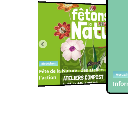
Biodéchets
Fête de la Nature : des ateliers gratuits po
Actuali
l’action
Infor