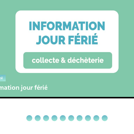
Déchèteries
Modification
ur passer à
déchèteries
té
mation jour férié