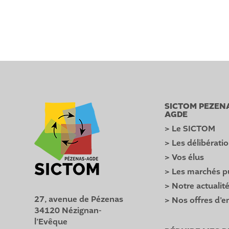
SICTOM PEZEN
AGDE
> Le SICTOM
> Les délibérati
> Vos élus
> Les marchés p
> Notre actualit
27, avenue de Pézenas
> Nos offres d’e
34120 Nézignan-
l’Evêque