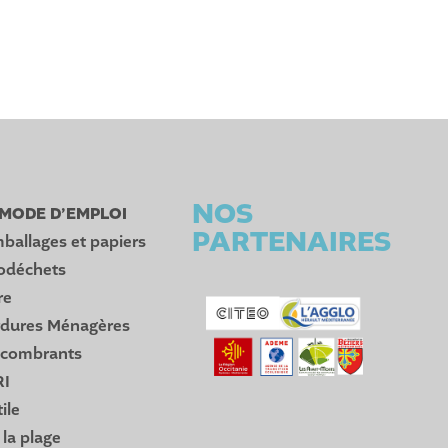
NOS
: MODE D’EMPLOI
PARTENAIRES
ballages et papiers
iodéchets
re
rdures Ménagères
ncombrants
RI
ile
 la plage