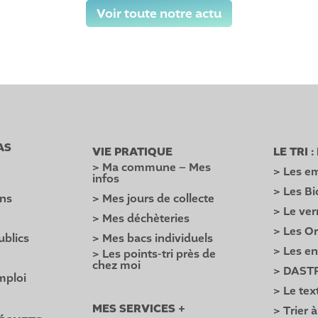
Voir toute notre actu
AS
VIE PRATIQUE
LE TRI 
> Ma commune – Mes
> Les em
infos
> Les B
ons
> Mes jours de collecte
> Le ver
> Mes déchèteries
> Les O
ublics
> Mes bacs individuels
> Les e
> Les points-tri près de
é
chez moi
> DAST
mploi
> Le text
MES SERVICES +
> Trier à