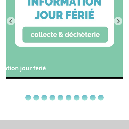
té
mation jour férié