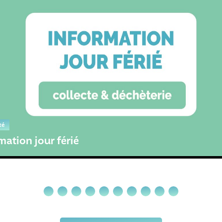
Déchèteries
Modification
ur passer à
déchèteries
té
mation jour férié