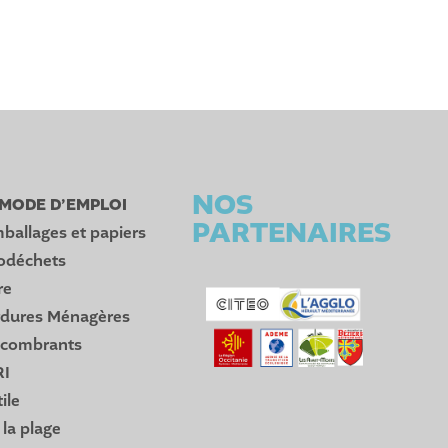
NOS
: MODE D’EMPLOI
PARTENAIRES
ballages et papiers
iodéchets
re
rdures Ménagères
ncombrants
RI
ile
 la plage