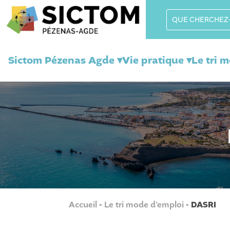
Sictom Pézenas Agde ▾
Vie pratique ▾
Le tri 
Accueil
-
Le tri mode d’emploi
-
DASRI