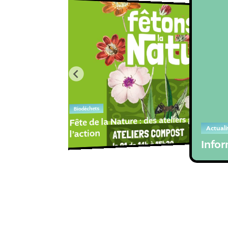
Biodéchets
Fête de la Nature : des ateliers gratuits po
Actuali
l’action
Infor