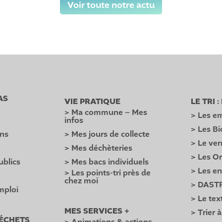
Voir toute notre actu
AS
VIE PRATIQUE
LE TRI 
> Ma commune – Mes
> Les em
infos
> Les B
ons
> Mes jours de collecte
> Le ver
> Mes déchèteries
> Les O
ublics
> Mes bacs individuels
> Les e
> Les points-tri près de
é
chez moi
> DAST
mploi
> Le text
MES SERVICES +
> Trier à
DÉCHETS
> Animations & actions