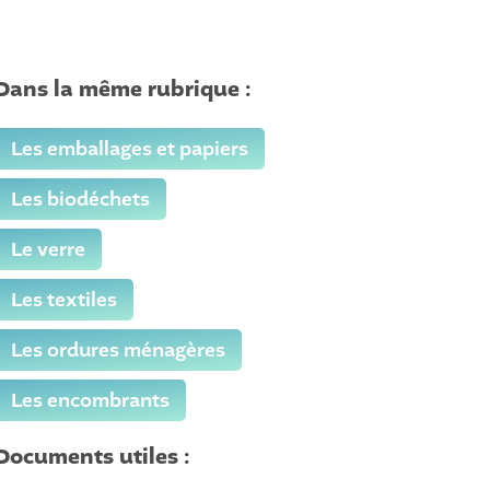
Dans la même rubrique :
Les emballages et papiers
Les biodéchets
Le verre
Les textiles
Les ordures ménagères
Les encombrants
Documents utiles :