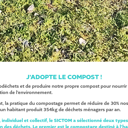
J’ADOPTE LE COMPOST !
odéchets et de produire notre propre compost pour nourrir n
ction de l’environnement.
t, la pratique du compostage permet de réduire de 30% n
i un habitant produit 354kg de déchets ménagers par an.
, individuel et collectif, le SICTOM a sélectionné deux typ
n des déchets. Le premier est le compostage destiné à l’h