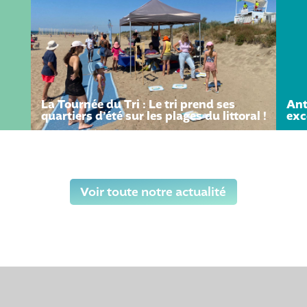
La Tournée du Tri : Le tri prend ses
Ant
quartiers d’été sur les plages du littoral !
exc
Voir toute notre actualité