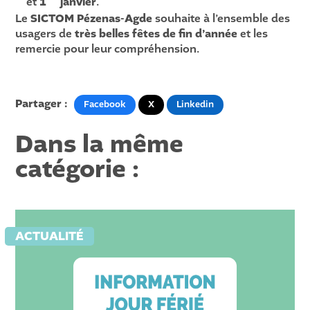
et
1
janvier
.
Le
SICTOM Pézenas-Agde
souhaite à l’ensemble des
usagers de
très belles fêtes de fin d’année
et les
remercie pour leur compréhension.
Partager :
Facebook
X
Linkedin
Dans la même
catégorie :
ACTUALITÉ