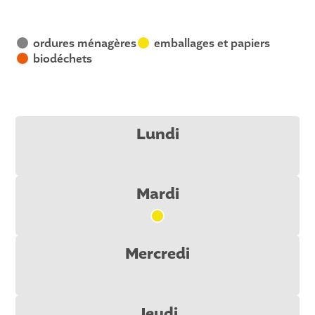
ordures ménagères
emballages et papiers
V
J
biodéchets
R
Lundi
Mardi
J
Mercredi
Jeudi