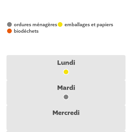
ordures ménagères
emballages et papiers
V
J
biodéchets
R
Lundi
J
Mardi
V
Mercredi