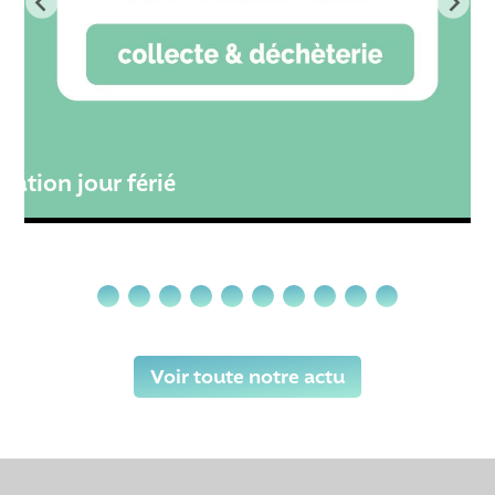
té
mation jour férié
Voir toute notre actu