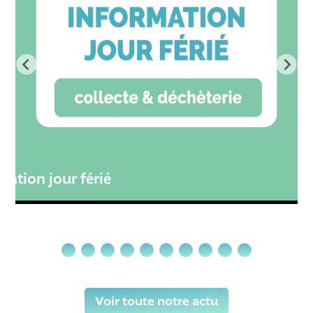
té
mation jour férié
Voir toute notre actu