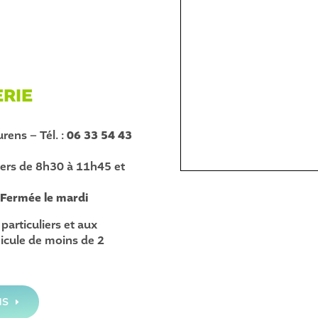
RIE
rens – Tél. :
06 33 54 43
agers de 8h30 à 11h45 et
–
Fermée le mardi
particuliers et aux
icule de moins de 2
NS