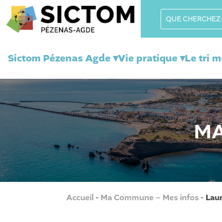
Sictom Pézenas Agde ▾
Vie pratique ▾
Le tri 
MA
Accueil
-
Ma Commune – Mes infos
-
Lau