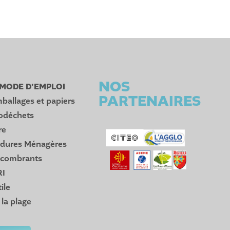
NOS
: MODE D’EMPLOI
PARTENAIRES
ballages et papiers
iodéchets
re
rdures Ménagères
ncombrants
RI
ile
 la plage