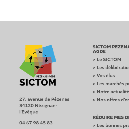
SICTOM PEZEN
AGDE
> Le SICTOM
> Les délibérati
> Vos élus
> Les marchés p
> Notre actualit
27, avenue de Pézenas
> Nos offres d’e
34120 Nézignan-
l’Evêque
RÉDUIRE MES 
04 67 98 45 83
> Les bonnes pr