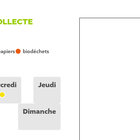
OLLECTE
papiers
biodéchets
R
credi
Jeudi
J
Dimanche