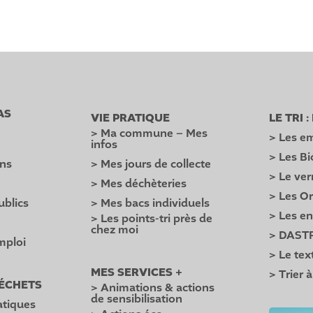
AS
VIE PRATIQUE
LE TRI 
> Ma commune – Mes
> Les em
infos
> Les B
ons
> Mes jours de collecte
> Le ver
> Mes déchèteries
> Les O
ublics
> Mes bacs individuels
> Les e
> Les points-tri près de
é
chez moi
> DAST
mploi
> Le text
MES SERVICES +
> Trier à
DÉCHETS
> Animations & actions
de sensibilisation
atiques