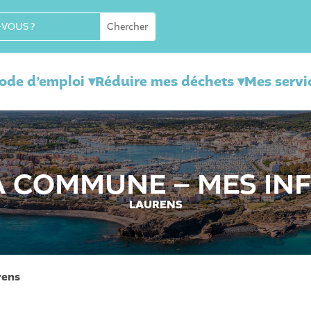
mode d’emploi ▾
Réduire mes déchets ▾
Mes servi
 COMMUNE – MES IN
LAURENS
rens