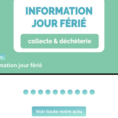
Déchèteries
Modification
ur passer à
déchèteries
té
mation jour férié
Voir toute notre actu