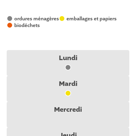
ordures ménagères
emballages et papiers
V
J
biodéchets
R
Lundi
V
Mardi
J
Mercredi
Jeudi