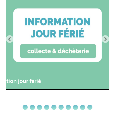
té
mation jour férié